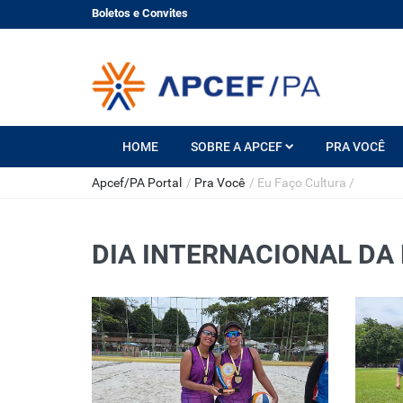
Boletos e Convites
HOME
SOBRE A APCEF
PRA VOCÊ
Apcef/PA Portal
/
Pra Você
/
Eu Faço Cultura
/
DIA INTERNACIONAL DA