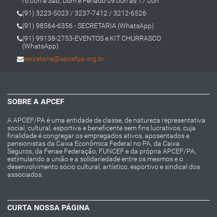
16:00h e Sab, Dom e Feriado 09:00h às 17:00h
(91) 3223-5023 / 3237-7412 / 3212-6526
(91) 98564-6356 - SECRETARIA (WhatsApp)
(91) 99138-2753-EVENTOS e KIT CHURRASCO
(WhatsApp)
secretaria@apcefpa.org.br
SOBRE A APCEF
A APCEF/PA é uma entidade de classe, de natureza representativa
social, cultural, esportiva e beneficente sem fins lucrativos, cuja
finalidade é congregar os empregados ativos, aposentados e
pensionistas da Caixa Econômica Federal no PA, da Caixa
Seguros, da Fenae Federação, FUNCEF e da própria APCEF/PA,
estimulando a união e a solidariedade entre os mesmos e o
desenvolvimento sócio cultural, artístico, esportivo e sindical dos
associados.
CURTA NOSSA PÁGINA